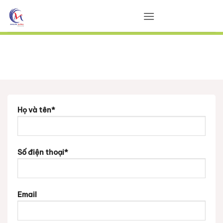
Bỏ
qua
nội
dung
Họ và tên*
Số điện thoại*
Email